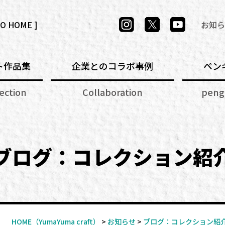
TO HOME ]
お知ら
ト
作品集
企業とのコラボ事例
ペン
lection
Collaboration
peng
ブログ：コレクション紹
HOME
（YumaYuma craft）
>
お知らせ
>
ブログ：コレクション紹