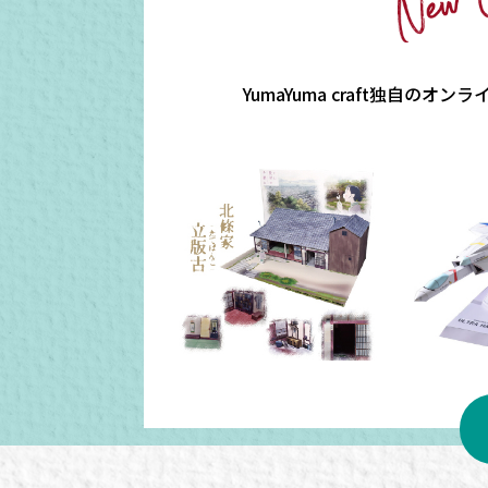
YumaYuma craft
独自のオンラ