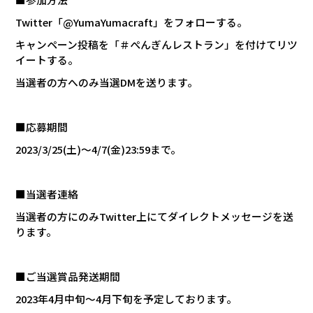
Twitter
「
@YumaYumacraft
」をフォローする。
キャンペーン投稿を「＃ぺんぎんレストラン」を付けてリツ
イートする。
当選者の方へのみ当選
DM
を送ります。
■応募期間
2023/3/25(
土
)
～
4/7(
金
)23:59
まで。
■当選者連絡
当選者の方にのみ
Twitter
上にてダイレクトメッセージを送
ります。
■ご当選賞品発送期間
2023
年
4
月中旬～
4
月下旬を予定しております。